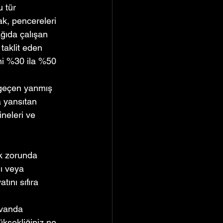
 tür 
ak, pencereleri 
ağıda çalışan 
taklit eden 
ini %30 ila %50 
n geçen yanmış 
a yansıtan 
neleri ve 
ak zorunda 
ı veya 
tını sıfıra 
avanda 
üksekliğiniz ne 