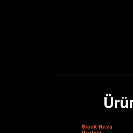
Geniş Hacimli Alanların
Hızlı Isıtılması: Sıcak Hava
Ürü
Üreteçleri
Giriş: Seralar, spor salonları,
tavuk çiftlikleri veya çok geniş
kapalı alanlar... Bu tip mekanlarda
radyant ısıtma bazen tek başına
Sıcak Hava
yeterli olmayabilir veya ortam
Üreteci