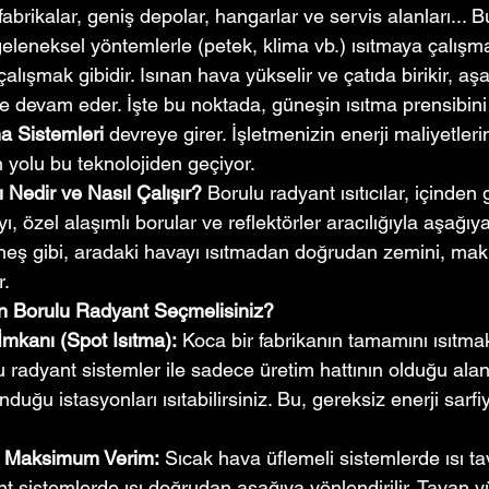
fabrikalar, geniş depolar, hangarlar ve servis alanları... Bu
 geleneksel yöntemlerle (petek, klima vb.) ısıtmaya çalışm
alışmak gibidir. Isınan hava yükselir ve çatıda birikir, aş
 devam eder. İşte bu noktada, güneşin ısıtma prensibini 
a Sistemleri
 devreye girer. İşletmenizin enerji maliyetler
yolu bu teknolojiden geçiyor.
ı Nedir ve Nasıl Çalışır?
 Borulu radyant ısıtıcılar, içinde
ı, özel alaşımlı borular ve reflektörler aracılığıyla aşağıy
üneş gibi, aradaki havayı ısıtmadan doğrudan zemini, maki
r.
in Borulu Radyant Seçmelisiniz?
İmkanı (Spot Isıtma):
 Koca bir fabrikanın tamamını ısıtm
lu radyant sistemler ile sadece üretim hattının olduğu alan
duğu istasyonları ısıtabilirsiniz. Bu, gereksiz enerji sarfiya
 Maksimum Verim:
 Sıcak hava üflemeli sistemlerde ısı t
ant sistemlerde ısı doğrudan aşağıya yönlendirilir. Tavan y