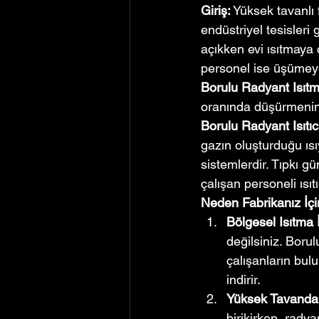
Giriş:
 Yüksek tavanlı 
endüstriyel tesisleri
açıkken evi ısıtmaya ç
personel ise üşümeye
Borulu Radyant Isıtm
oranında düşürmenin 
Borulu Radyant Isıtıc
gazın oluşturduğu ısıy
sistemlerdir. Tıpkı g
çalışan personeli ısıtı
Neden Fabrikanız İç
Bölgesel Isıtma 
değilsiniz. Boru
çalışanların bulun
indirir.
Yüksek Tavanda
birikirken, rady