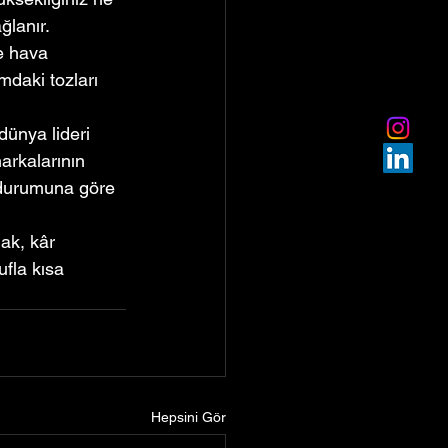
ğlanır.
e hava 
mdaki tozları 
ünya lideri 
arkalarının 
 durumuna göre 
mak, kâr 
ufla kısa 
Hepsini Gör