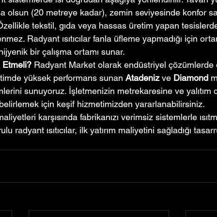
sa olsun (20 metreye kadar), zemin seviyesinde konfor sa
Özellikle tekstil, gıda veya hassas üretim yapan tesislerd
enmez. Radyant ısıtıcılar fanla üfleme yapmadığı için orta
ijyenik bir çalışma ortamı sunar.
 Etmeli?
 Radyant Market olarak endüstriyel çözümlerde d
retimde yüksek performans sunan 
Atadeniz
 ve 
Diamond
 m
lerini sunuyoruz. İşletmenizin metrekaresine ve yalıtım
elirlemek için keşif hizmetimizden yararlanabilirsiniz.
maliyetleri karşısında fabrikanızı verimsiz sistemlerle ısıt
lu radyant ısıtıcılar, ilk yatırım maliyetini sağladığı tasarr