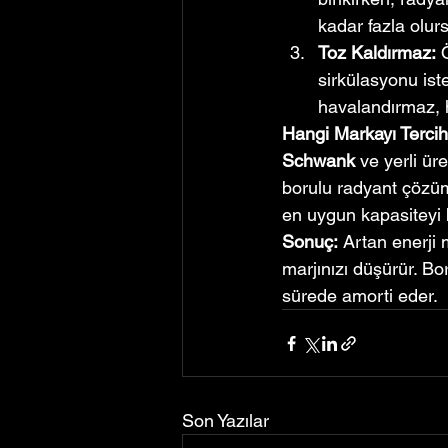
kadar fazla olur
Toz Kaldırmaz:
 
sirkülasyonu ist
havalandırmaz, h
Hangi Markayı Tercih
Schwank
 ve yerli ü
borulu radyant çözüm
en uygun kapasiteyi b
Sonuç:
 Artan enerji 
marjınızı düşürür. Boru
sürede amorti eder.
Son Yazılar