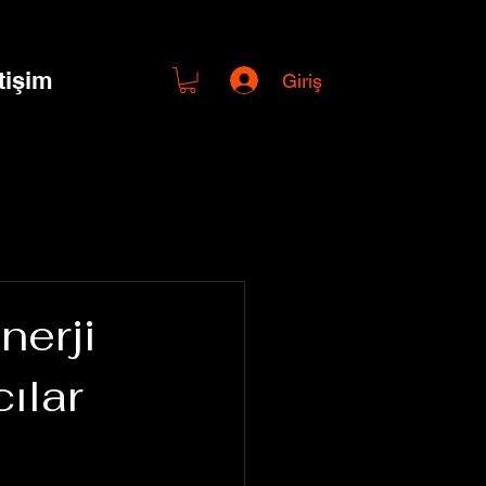
etişim
Giriş
nerji
cılar