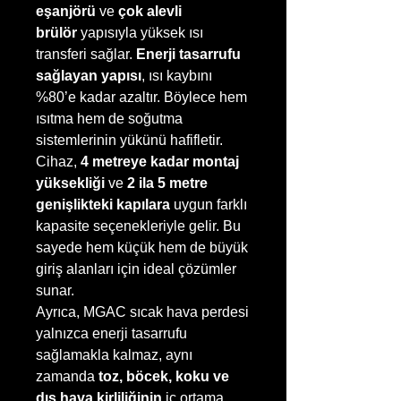
eşanjörü
ve
çok alevli
brülör
yapısıyla yüksek ısı
transferi sağlar.
Enerji tasarrufu
sağlayan yapısı
, ısı kaybını
%80’e kadar azaltır. Böylece hem
ısıtma hem de soğutma
sistemlerinin yükünü hafifletir.
Cihaz,
4 metreye kadar montaj
yüksekliği
ve
2 ila 5 metre
genişlikteki kapılara
uygun farklı
kapasite seçenekleriyle gelir. Bu
sayede hem küçük hem de büyük
giriş alanları için ideal çözümler
sunar.
Ayrıca, MGAC sıcak hava perdesi
yalnızca enerji tasarrufu
sağlamakla kalmaz, aynı
zamanda
toz, böcek, koku ve
dış hava kirliliğinin
iç ortama