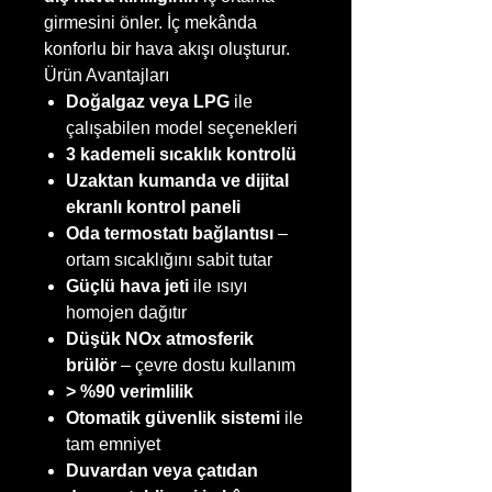
girmesini önler. İç mekânda
konforlu bir hava akışı oluşturur.
Ürün Avantajları
Doğalgaz veya LPG
ile
çalışabilen model seçenekleri
3 kademeli sıcaklık kontrolü
Uzaktan kumanda ve dijital
ekranlı kontrol paneli
Oda termostatı bağlantısı
–
ortam sıcaklığını sabit tutar
Güçlü hava jeti
ile ısıyı
homojen dağıtır
Düşük NOx atmosferik
brülör
– çevre dostu kullanım
> %90 verimlilik
Otomatik güvenlik sistemi
ile
tam emniyet
Duvardan veya çatıdan