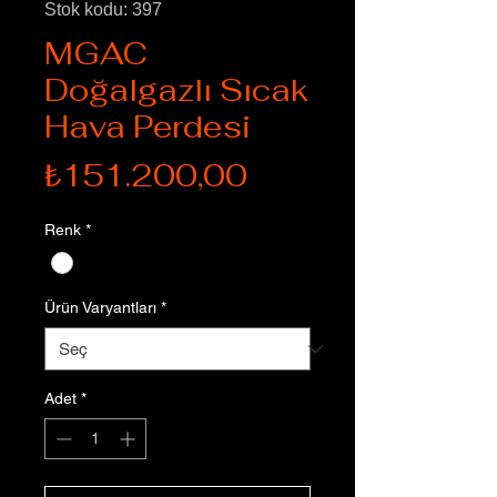
Stok kodu: 397
MGAC
Doğalgazlı Sıcak
Hava Perdesi
Fiyat
₺151.200,00
Renk
*
Ürün Varyantları
*
Adet
*