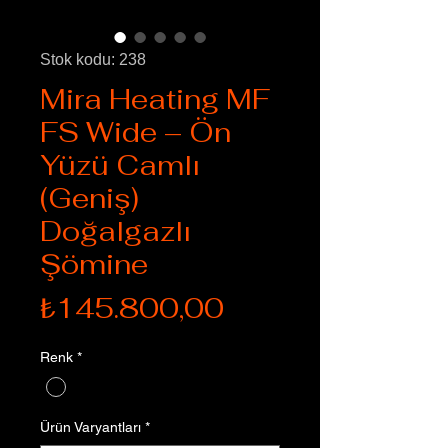
Stok kodu: 238
Mira Heating MF
FS Wide – Ön
Yüzü Camlı
(Geniş)
Doğalgazlı
Şömine
Fiyat
₺145.800,00
Renk
*
Ürün Varyantları
*