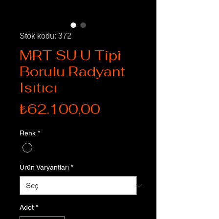
Stok kodu: 372
MRT SU U Tipi
Borulu Radyant
Isıtıcı
Fiyat
₺62.100,00
Renk
*
Ürün Varyantları
*
Adet
*