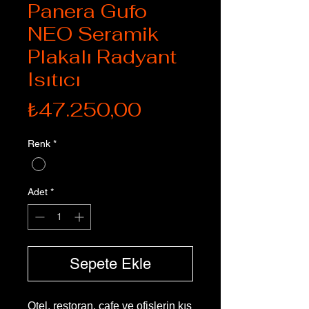
Panera Gufo
NEO Seramik
Plakalı Radyant
Isıtıcı
Fiyat
₺47.250,00
Renk
*
Adet
*
Sepete Ekle
Otel, restoran, cafe ve ofislerin kış