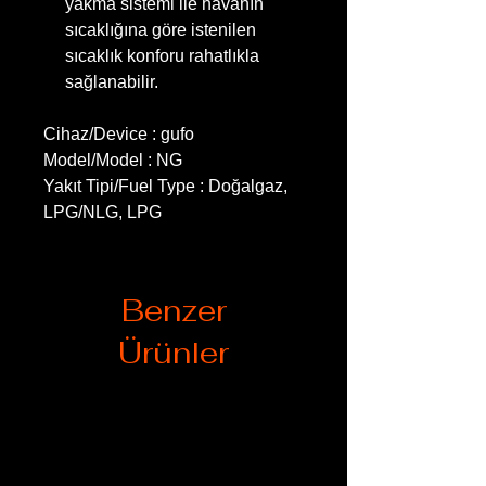
yakma sistemi ile havanın
sıcaklığına göre istenilen
sıcaklık konforu rahatlıkla
sağlanabilir.
Cihaz/Device : gufo
Model/Model : NG
Yakıt Tipi/Fuel Type : Doğalgaz,
LPG/NLG, LPG
Benzer
Ürünler