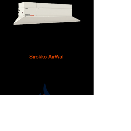
Sirokko AirWall
Sirokko Farm Sıcak
Ürünler